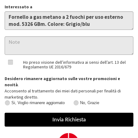
Interessato a
Ho preso visione dell’informativa ai sensi dell’art. 13 del
Regolamento UE 2016/679
Desidero rimanere aggiornato sulle vostre promozioni e
novità
.
Acconsento al trattamento dei miei dati personali per finalità di
marketing diretto.
Si, Voglio rimanere aggiornato
No, Grazie
Si,
No,
Voglio
Grazie
rimanere
aggiornato