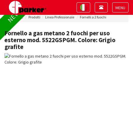
Toggle
Toggle
NEW !
navigation
navigation
Toggle
Home
Prodotti
Linea Professionale
Fornelli a 2 fuochi
navigat
Fornello a gas metano 2 fuochi per uso
esterno mod. 5522GSPGM. Colore: Grigio
grafite