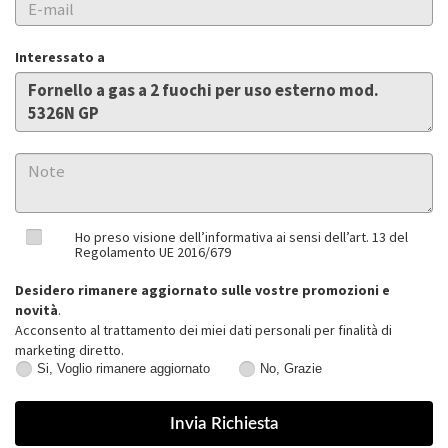
Interessato a
Ho preso visione dell’informativa ai sensi dell’art. 13 del
Regolamento UE 2016/679
Desidero rimanere aggiornato sulle vostre promozioni e
novità
.
Acconsento al trattamento dei miei dati personali per finalità di
marketing diretto.
Si, Voglio rimanere aggiornato
No, Grazie
Si,
No,
Voglio
Grazie
rimanere
aggiornato