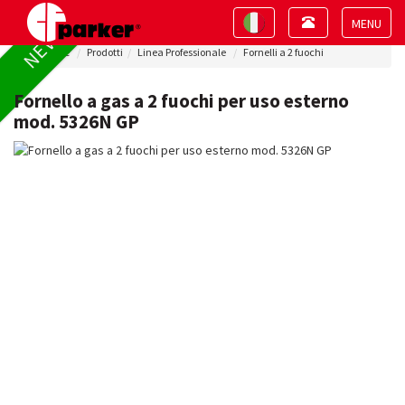
Toggle
Toggle
NEW !
navigation
navigation
Toggle
Home
Prodotti
Linea Professionale
Fornelli a 2 fuochi
navigat
Fornello a gas a 2 fuochi per uso esterno
mod. 5326N GP