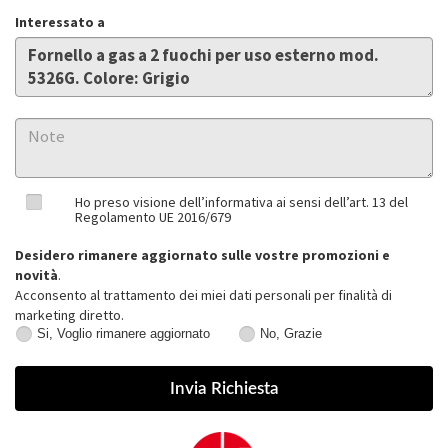
Interessato a
Ho preso visione dell’informativa ai sensi dell’art. 13 del
Regolamento UE 2016/679
Desidero rimanere aggiornato sulle vostre promozioni e
novità
.
Acconsento al trattamento dei miei dati personali per finalità di
marketing diretto.
Si, Voglio rimanere aggiornato
No, Grazie
Si,
No,
Voglio
Grazie
rimanere
aggiornato