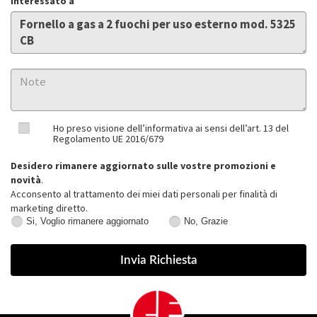
Interessato a
Ho preso visione dell’informativa ai sensi dell’art. 13 del
Regolamento UE 2016/679
Desidero rimanere aggiornato sulle vostre promozioni e
novità
.
Acconsento al trattamento dei miei dati personali per finalità di
marketing diretto.
Si, Voglio rimanere aggiornato
No, Grazie
Si,
No,
Voglio
Grazie
rimanere
aggiornato