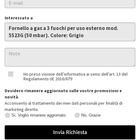
Interessato a
Ho preso visione dell’informativa ai sensi dell’art. 13 del
Regolamento UE 2016/679
Desidero rimanere aggiornato sulle vostre promozioni e
novità
.
Acconsento al trattamento dei miei dati personali per finalità di
marketing diretto.
Si, Voglio rimanere aggiornato
No, Grazie
Si,
No,
Voglio
Grazie
rimanere
aggiornato