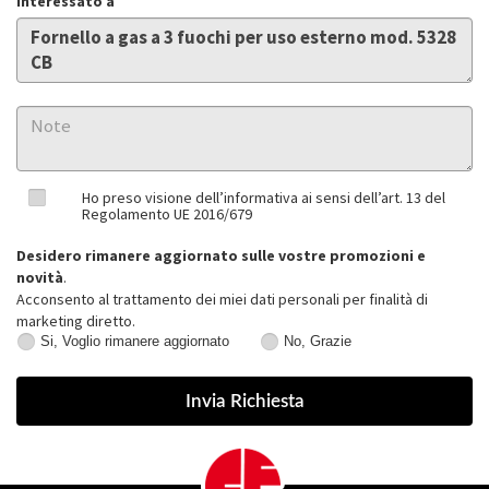
Interessato a
Ho preso visione dell’informativa ai sensi dell’art. 13 del
Regolamento UE 2016/679
Desidero rimanere aggiornato sulle vostre promozioni e
novità
.
Acconsento al trattamento dei miei dati personali per finalità di
marketing diretto.
Si, Voglio rimanere aggiornato
No, Grazie
Si,
No,
Voglio
Grazie
rimanere
aggiornato