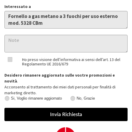
Interessato a
Ho preso visione dell’informativa ai sensi dell’art. 13 del
Regolamento UE 2016/679
Desidero rimanere aggiornato sulle vostre promozioni e
novità
.
Acconsento al trattamento dei miei dati personali per finalità di
marketing diretto.
Si, Voglio rimanere aggiornato
No, Grazie
Si,
No,
Voglio
Grazie
rimanere
aggiornato