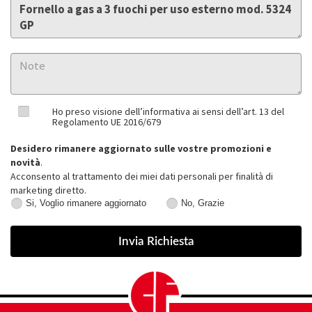
Ho preso visione dell’informativa ai sensi dell’art. 13 del
Regolamento UE 2016/679
Desidero rimanere aggiornato sulle vostre promozioni e
novità
.
Acconsento al trattamento dei miei dati personali per finalità di
marketing diretto.
Si, Voglio rimanere aggiornato
No, Grazie
Si,
No,
Voglio
Grazie
rimanere
aggiornato