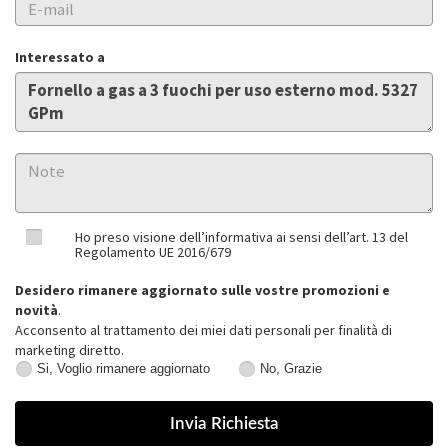
Interessato a
Ho preso visione dell’informativa ai sensi dell’art. 13 del
Regolamento UE 2016/679
Desidero rimanere aggiornato sulle vostre promozioni e
novità
.
Acconsento al trattamento dei miei dati personali per finalità di
marketing diretto.
Si, Voglio rimanere aggiornato
No, Grazie
Si,
No,
Voglio
Grazie
rimanere
aggiornato