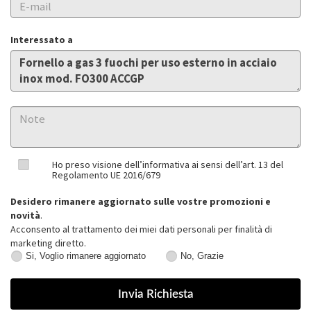
Interessato a
Ho preso visione dell’informativa ai sensi dell’art. 13 del
Regolamento UE 2016/679
Desidero rimanere aggiornato sulle vostre promozioni e
novità
.
Acconsento al trattamento dei miei dati personali per finalità di
marketing diretto.
Si, Voglio rimanere aggiornato
No, Grazie
Si,
No,
Voglio
Grazie
rimanere
aggiornato