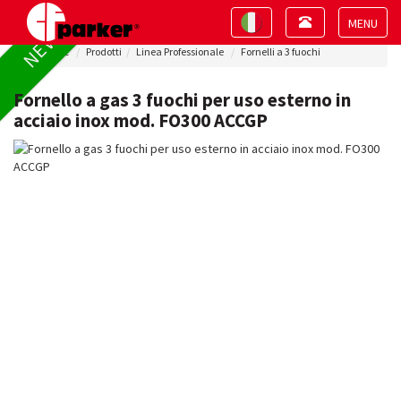
Toggle
Toggle
NEW !
navigation
navigation
Toggle
Home
Prodotti
Linea Professionale
Fornelli a 3 fuochi
navigat
Fornello a gas 3 fuochi per uso esterno in
acciaio inox mod. FO300 ACCGP