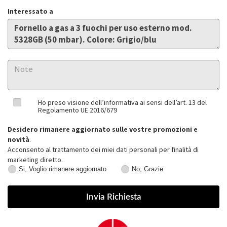
Interessato a
Ho preso visione dell’informativa ai sensi dell’art. 13 del
Regolamento UE 2016/679
Desidero rimanere aggiornato sulle vostre promozioni e
novità
.
Acconsento al trattamento dei miei dati personali per finalità di
marketing diretto.
Si, Voglio rimanere aggiornato
No, Grazie
Si,
No,
Voglio
Grazie
rimanere
aggiornato