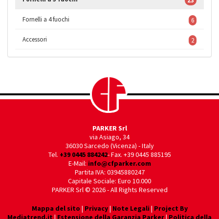
23
Fornelli a 4 fuochi
6
Accessori
2
PARKER Srl
via Asiago, 34
36030 Sarcedo (Vicenza) - Italy
Tel.
+39 0445 884242
- Fax. +39 0445 885195
E-Mail:
info@cfparker.com
Partita IVA: 03945880247
Capitale Sociale: Euro 10.000
PARKER Srl © 2026 - All Rights Reserved
Mappa del sito
|
Privacy
|
Note Legali
|
Project By
Mediatrend.it
|
Estensione della Garanzia Parker
|
Politica della