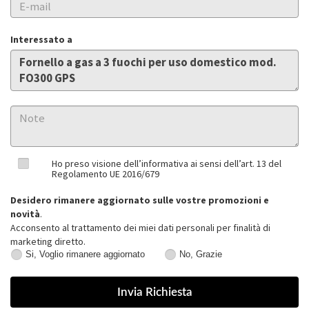
Interessato a
Ho preso visione dell’informativa ai sensi dell’art. 13 del
Regolamento UE 2016/679
Desidero rimanere aggiornato sulle vostre promozioni e
novità
.
Acconsento al trattamento dei miei dati personali per finalità di
marketing diretto.
Si, Voglio rimanere aggiornato
No, Grazie
Si,
No,
Voglio
Grazie
rimanere
aggiornato