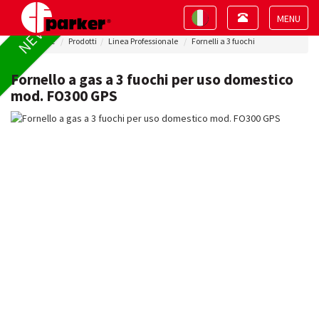
Toggle
Toggle
NEW !
navigation
navigation
Toggle
Home
Prodotti
Linea Professionale
Fornelli a 3 fuochi
navigat
Fornello a gas a 3 fuochi per uso domestico
mod. FO300 GPS