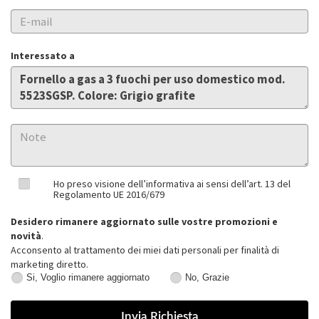
Interessato a
Ho preso visione dell’informativa ai sensi dell’art. 13 del
Regolamento UE 2016/679
Desidero rimanere aggiornato sulle vostre promozioni e
novità
.
Acconsento al trattamento dei miei dati personali per finalità di
marketing diretto.
Si, Voglio rimanere aggiornato
No, Grazie
Si,
No,
Voglio
Grazie
rimanere
aggiornato