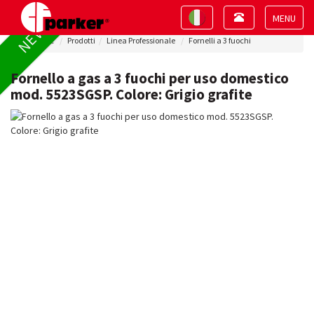
Toggle
Toggle
NEW !
navigation
navigation
Toggle
Home
Prodotti
Linea Professionale
Fornelli a 3 fuochi
navigat
Fornello a gas a 3 fuochi per uso domestico
mod. 5523SGSP. Colore: Grigio grafite