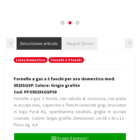
Descrizione articolo
Allegati Tecnici
Linea Domestica
Fornelli a 3 fuochi
Fornello a gas a 3 fuochi per uso domestico mod.
5523SGSP. Colore: Grigio grafite
Cod. PFO5523SGSP30
Fornello a gas 3 fuochi, con valvola di sicurezza, con piano
in acciaio inox, coperchio e fianchi verniciati grigi, bruciatori
in lega Pyral N2, spartifiamma smaltati, griglia in acciaio
cromato. Colore: Grigio grafite. Dimensioni: cm 58 x 30 x 12 -
Peso: kg. 4,4
Scopri il prezzo !