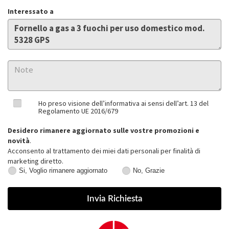
Interessato a
Ho preso visione dell’informativa ai sensi dell’art. 13 del
Regolamento UE 2016/679
Desidero rimanere aggiornato sulle vostre promozioni e
novità
.
Acconsento al trattamento dei miei dati personali per finalità di
marketing diretto.
Si, Voglio rimanere aggiornato
No, Grazie
Si,
No,
Voglio
Grazie
rimanere
aggiornato