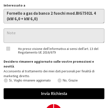
Interessato a
Ho preso visione dell’informativa ai sensi dell’art. 13 del
Regolamento UE 2016/679
Desidero rimanere aggiornato sulle vostre promozioni e
novità
.
Acconsento al trattamento dei miei dati personali per finalità di
marketing diretto.
Si, Voglio rimanere aggiornato
No, Grazie
Si,
No,
Voglio
Grazie
rimanere
aggiornato