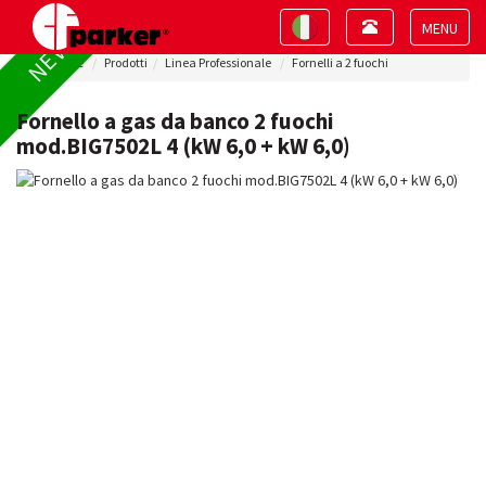
Toggle
Toggle
NEW !
navigation
navigation
Toggle
Home
Prodotti
Linea Professionale
Fornelli a 2 fuochi
navigat
Fornello a gas da banco 2 fuochi
mod.BIG7502L 4 (kW 6,0 + kW 6,0)