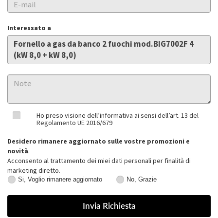
Interessato a
Ho preso visione dell’informativa ai sensi dell’art. 13 del
Regolamento UE 2016/679
Desidero rimanere aggiornato sulle vostre promozioni e
novità
.
Acconsento al trattamento dei miei dati personali per finalità di
marketing diretto.
Si, Voglio rimanere aggiornato
No, Grazie
Si,
No,
Voglio
Grazie
rimanere
aggiornato