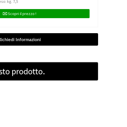
eso: kg. 7,5
Scopri il prezzo !
sto prodotto.