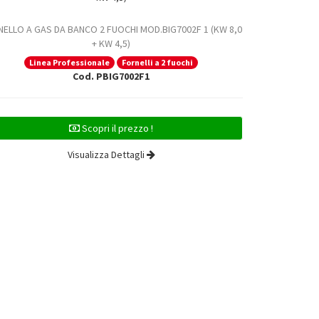
ELLO A GAS DA BANCO 2 FUOCHI MOD.BIG7002F 1 (KW 8,0
FORNELLO A GAS
+ KW 4,5)
Linea Professionale
Fornelli a 2 fuochi
Line
Cod. PBIG7002F1
Scopri il prezzo !
Visualizza Dettagli