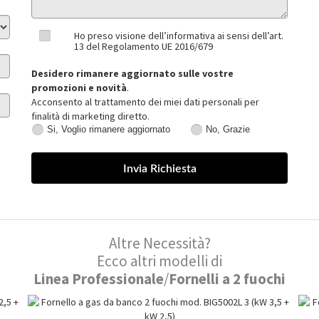
Ho preso visione dell’informativa ai sensi dell’art.
13 del Regolamento UE 2016/679
Desidero rimanere aggiornato sulle vostre
promozioni e novità
.
Acconsento al trattamento dei miei dati personali per
finalità di marketing diretto.
Si, Voglio rimanere aggiornato
No, Grazie
Si,
No,
Voglio
Grazie
rimanere
aggiornato
Altre Necessità?
Ecco altri modelli di
Linea Professionale
/
Fornelli a 2 fuochi