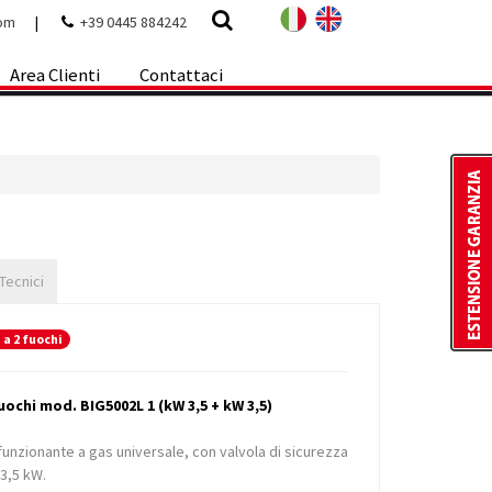
com
|
+39 0445 884242
Area Clienti
Contattaci
 Tecnici
 a 2 fuochi
uochi mod. BIG5002L 1 (kW 3,5 + kW 3,5)
 funzionante a gas universale, con valvola di sicurezza
3,5 kW.