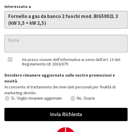
Interessato a
Ho preso visione dell’informativa ai sensi dell’art. 13 del
Regolamento UE 2016/679
Desidero rimanere aggiornato sulle vostre promozioni e
novità
.
Acconsento al trattamento dei miei dati personali per finalità di
marketing diretto.
Si, Voglio rimanere aggiornato
No, Grazie
Si,
No,
Voglio
Grazie
rimanere
aggiornato