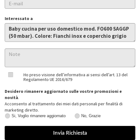
Interessato a
Ho preso visione dell’informativa ai sensi dell’art. 13 del
Regolamento UE 2016/679
Desidero rimanere aggiornato sulle vostre promozioni e
novità
.
Acconsento al trattamento dei miei dati personali per finalità di
marketing diretto.
Si, Voglio rimanere aggiornato
No, Grazie
Si,
No,
Voglio
Grazie
rimanere
aggiornato