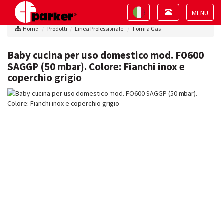
Toggle
Toggle
navigation
navigation
Toggle
Home
Prodotti
Linea Professionale
Forni a Gas
navigat
Baby cucina per uso domestico mod. FO600
SAGGP (50 mbar). Colore: Fianchi inox e
coperchio grigio