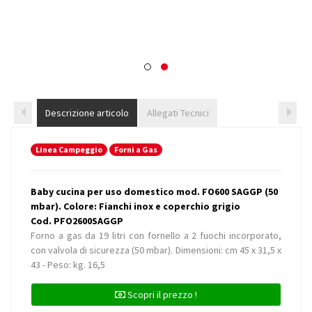
Descrizione articolo
Allegati Tecnici
Linea Campeggio
Forni a Gas
Baby cucina per uso domestico mod. FO600 SAGGP (50
mbar). Colore: Fianchi inox e coperchio grigio
Cod. PFO2600SAGGP
Forno a gas da 19 litri con fornello a 2 fuochi incorporato,
con valvola di sicurezza (50 mbar). Dimensioni: cm 45 x 31,5 x
43 - Peso: kg. 16,5
Scopri il prezzo !