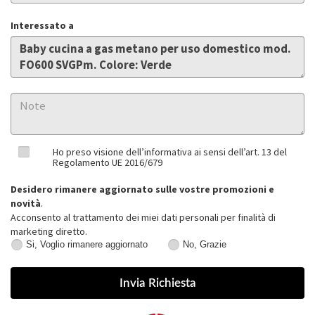
Interessato a
Ho preso visione dell’informativa ai sensi dell’art. 13 del
Regolamento UE 2016/679
Desidero rimanere aggiornato sulle vostre promozioni e
novità
.
Acconsento al trattamento dei miei dati personali per finalità di
marketing diretto.
Si, Voglio rimanere aggiornato
No, Grazie
Si,
No,
Voglio
Grazie
rimanere
aggiornato