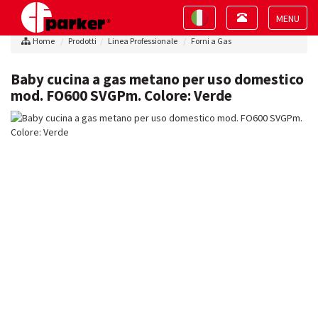
Toggle
Toggle
navigation
navigation
Toggle
Home
Prodotti
Linea Professionale
Forni a Gas
navigat
Baby cucina a gas metano per uso domestico
mod. FO600 SVGPm. Colore: Verde