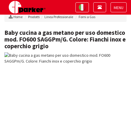
Toggle
Toggle
navigation
navigation
Toggle
Home
Prodotti
Linea Professionale
Forni a Gas
navigat
Baby cucina a gas metano per uso domestico
mod. FO600 SAGGPm/G. Colore: Fianchi inox e
coperchio grigio