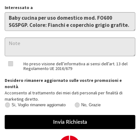
Interessato a
Ho preso visione dell’informativa ai sensi dell’art. 13 del
Regolamento UE 2016/679
Desidero rimanere aggiornato sulle vostre promozioni e
novità
.
Acconsento al trattamento dei miei dati personali per finalità di
marketing diretto.
Si, Voglio rimanere aggiornato
No, Grazie
Si,
No,
Voglio
Grazie
rimanere
aggiornato