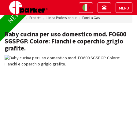
Toggle
Toggle
NEW !
navigation
navigation
Toggle
Home
Prodotti
Linea Professionale
Forni a Gas
navigat
Baby cucina per uso domestico mod. FO600
SGSPGP. Colore: Fianchi e coperchio grigio
grafite.