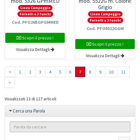
mod. 5326 GPmMED
mod. 5522G m. Colore:
Grigio
Linea Campeggio
Linea Campeggio
Fornelli a 2 fuochi
Fornelli a 2 fuochi
Cod. PFO26BGPGMMED
Cod. PFO5522GGM
Scopri il prezzo !
Scopri il prezzo !
Visualizza Dettagli
Visualizza Dettagli
<
1
2
3
4
5
6
7
8
9
10
11
>
Visualizzati 12 di 127 articoli
Cerca una Parola