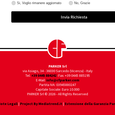
Si, Voglio rimanere aggiornato
No, Grazie
Si,
No,
Voglio
Grazie
rimanere
aggiornato
PARKER Srl
via Asiago, 34
-
36030 Sarcedo (Vicenza) - Italy
Tel.
+39 0445 884242
- Fax. +39 0445 885195
E-Mail:
info@cfparker.com
Partita IVA: 03945880247
Capitale Sociale: Euro 10.000
PARKER Srl © 2026 - All Rights Reserved
ote Legali
|
Project By Mediatrend.it
|
Estensione della Garanzia Pa