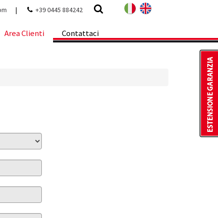
com
|
+39 0445 884242
Area Clienti
Contattaci