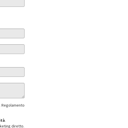
del Regolamento
ità
.
keting diretto.