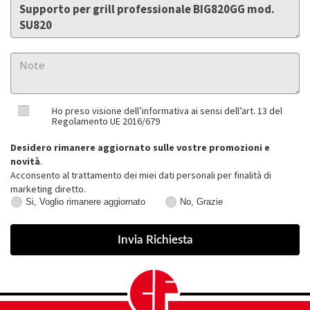
Ho preso visione dell’informativa ai sensi dell’art. 13 del
Regolamento UE 2016/679
Desidero rimanere aggiornato sulle vostre promozioni e
novità
.
Acconsento al trattamento dei miei dati personali per finalità di
marketing diretto.
Si, Voglio rimanere aggiornato
No, Grazie
Si,
No,
Voglio
Grazie
rimanere
aggiornato