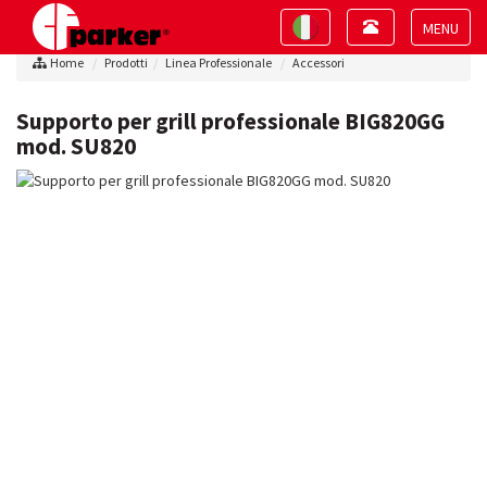
Toggle
Toggle
navigation
navigation
Toggle
Home
Prodotti
Linea Professionale
Accessori
navigat
Supporto per grill professionale BIG820GG
mod. SU820