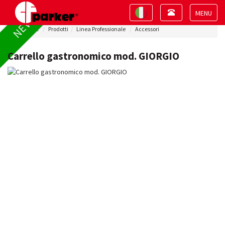
Toggle
Toggle
NEW !
navigation
navigation
Toggle
Home
Prodotti
Linea Professionale
Accessori
navigat
Carrello gastronomico mod. GIORGIO