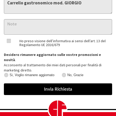
Ho preso visione dell’informativa ai sensi dell’art. 13 del
Regolamento UE 2016/679
Desidero rimanere aggiornato sulle vostre promozioni e
novità
.
Acconsento al trattamento dei miei dati personali per finalità di
marketing diretto.
Si, Voglio rimanere aggiornato
No, Grazie
Si,
No,
Voglio
Grazie
rimanere
aggiornato