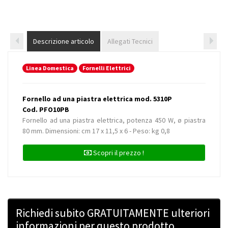
Descrizione articolo
Allegati Tecnici
Linea Domestica
Fornelli Elettrici
Fornello ad una piastra elettrica mod. 5310P
Cod. PFO10PB
Fornello ad una piastra elettrica, potenza 450 W, ø piastra
80 mm. Dimensioni: cm 17 x 11,5 x 6 - Peso: kg 0,8
Scopri il prezzo !
Richiedi subito GRATUITAMENTE ulteriori
informazioni per questo prodotto.