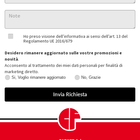
Ho preso visione dell’informativa ai sensi dell’art. 13 del
Regolamento UE 2016/679
Desidero rimanere aggiornato sulle vostre promozioni e
novità
.
Acconsento al trattamento dei miei dati personali per finalità di
marketing diretto.
Si, Voglio rimanere aggiornato
No, Grazie
Si,
No,
Voglio
Grazie
rimanere
aggiornato