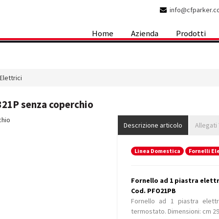
info@cfparker.
Home
Azienda
Prodotti
Elettrici
5321P senza coperchio
Descrizione articolo
Allegati
Linea Domestica
Fornelli El
Fornello ad 1 piastra elet
Cod. PFO21PB
Fornello ad 1 piastra elet
termostato. Dimensioni: cm 29 x