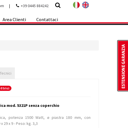
com
|
+39 0445 884242
Area Clienti
Contattaci
 Tecnici
ettrici
trica mod. 5321P senza coperchio
trica, potenza 1500 Watt, ø piastra 180 mm, con
 29 x 9 - Peso: kg. 3,3