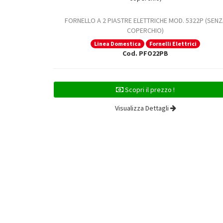
FORNELLO A 2 PIASTRE ELETTRICHE MOD. 5322P (SENZ
COPERCHIO)
Linea Domestica
Fornelli Elettrici
Cod. PFO22PB
Scopri il prezzo !
Visualizza Dettagli