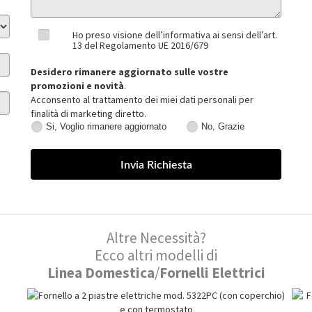
Ho preso visione dell’informativa ai sensi dell’art.
13 del Regolamento UE 2016/679
Desidero rimanere aggiornato sulle vostre
promozioni e novità
.
Acconsento al trattamento dei miei dati personali per
finalità di marketing diretto.
Si, Voglio rimanere aggiornato
No, Grazie
Si,
No,
Voglio
Grazie
rimanere
aggiornato
Altre Necessità?
Ecco altri modelli di
Linea Domestica
/
Fornelli Elettrici