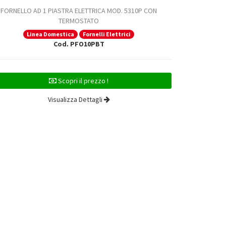
FORNELLO AD 1 PIASTRA ELETTRICA MOD. 5310P CON
FORNELLO 
TERMOSTATO
Linea Domestica
Fornelli Elettrici
Li
Cod. PFO10PBT
Scopri il prezzo !
Visualizza Dettagli