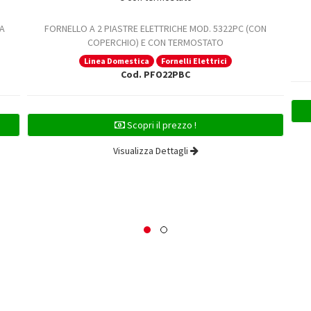
A
FORNELLO A 2 PIASTRE ELETTRICHE MOD. 5322PC (CON
COPERCHIO) E CON TERMOSTATO
Linea Domestica
Fornelli Elettrici
Cod. PFO22PBC
Scopri il prezzo !
Visualizza Dettagli