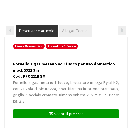
Descrizione articolo
Allegati Tecnici
Linea Domestica
Fornelli a 1 fuoco
Fornello a gas metano ad 1fuoco per uso domestico
mod. 5321 Sm
Cod. PFO221BGM
Fornello a gas metano 1 fuoco, bruciatore in lega Pyral N2,
con valvola di sicurezza, spartifiamma in ottone stampato,
griglia in acciaio cromato. Dimensioni: cm 29 x 29 x 12 - Peso:
kg. 2,3
Scopri il prezzo !