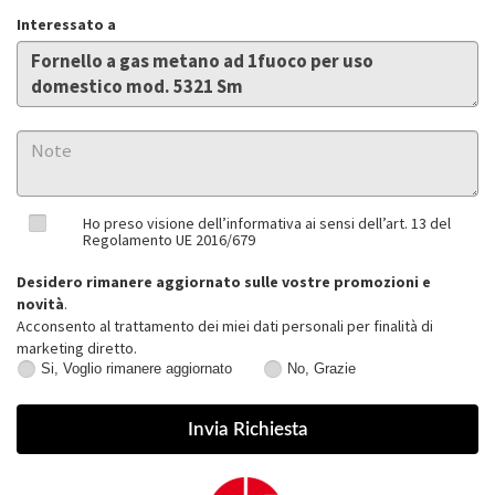
Interessato a
Ho preso visione dell’informativa ai sensi dell’art. 13 del
Regolamento UE 2016/679
Desidero rimanere aggiornato sulle vostre promozioni e
novità
.
Acconsento al trattamento dei miei dati personali per finalità di
marketing diretto.
Si, Voglio rimanere aggiornato
No, Grazie
Si,
No,
Voglio
Grazie
rimanere
aggiornato