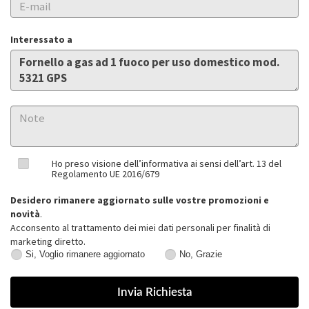
Interessato a
Ho preso visione dell’informativa ai sensi dell’art. 13 del
Regolamento UE 2016/679
Desidero rimanere aggiornato sulle vostre promozioni e
novità
.
Acconsento al trattamento dei miei dati personali per finalità di
marketing diretto.
Si, Voglio rimanere aggiornato
No, Grazie
Si,
No,
Voglio
Grazie
rimanere
aggiornato