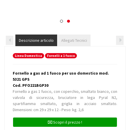
Descrizione articolo
Allegati Tecnici
Linea Domestica
Fornelli a 1 fuoco
Fornello a gas ad 1 fuoco per uso domestico mod.
5321 GPS
Cod. PFO221BGP30
Fornello a gas 1 fuoco, con coperchio, smaltato bianco, con
valvola di sicurezza, bruciatore in lega Pyral N2,
spartifiamma smaltato, griglia in acciaio smaltato.
Dimensioni: cm 29 x 29 x 12 - Peso: kg. 2,6
Scopri il prezzo !