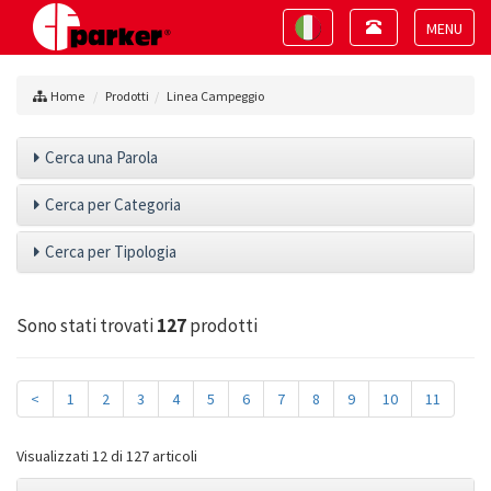
Toggle
Toggle
navigation
navigation
Toggle
navigat
Home
Prodotti
Linea Campeggio
Cerca una Parola
Cerca per Categoria
Cerca per Tipologia
Sono stati trovati
127
prodotti
<
1
2
3
4
5
6
7
8
9
10
11
Visualizzati 12 di 127 articoli