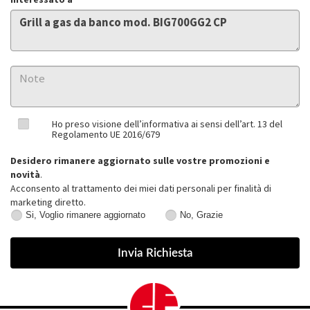
Ho preso visione dell’informativa ai sensi dell’art. 13 del
Regolamento UE 2016/679
Desidero rimanere aggiornato sulle vostre promozioni e
novità
.
Acconsento al trattamento dei miei dati personali per finalità di
marketing diretto.
Si, Voglio rimanere aggiornato
No, Grazie
Si,
No,
Voglio
Grazie
rimanere
aggiornato