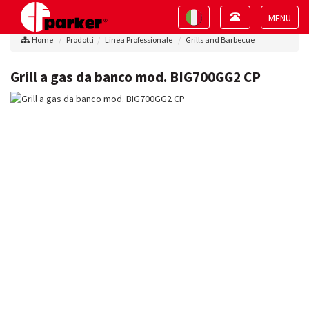
Toggle
Toggle
navigation
navigation
Toggle
Home
Prodotti
Linea Professionale
Grills and Barbecue
navigat
Grill a gas da banco mod. BIG700GG2 CP