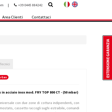
com
|
+39 0445 884242
Area Clienti
Contattaci
 Tecnici
a Gas
 in acciaio inox mod. FRY TOP 800 CT - (50 mbar)
universale con due zone di cottura indipendenti, con
rmostato, cassetto raccogli sughi estraibile, comandi