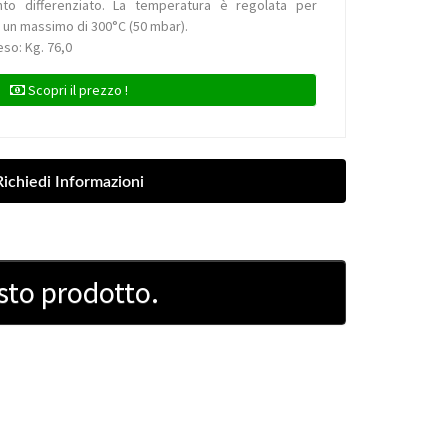
nto differenziato. La temperatura è regolata per
 un massimo di 300°C (50 mbar).
eso: Kg. 76,0
Scopri il prezzo !
sto prodotto.