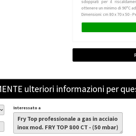
sdoppiati per il riscaldame
ottenere un minimo di 90°C ad
Dimensioni: cm 80 x 70 x 50 - P
ENTE ulteriori informazioni per que
Interessato a