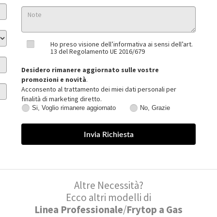
Ho preso visione dell’informativa ai sensi dell’art.
13 del Regolamento UE 2016/679
Desidero rimanere aggiornato sulle vostre
promozioni e novità
.
Acconsento al trattamento dei miei dati personali per
finalità di marketing diretto.
Si, Voglio rimanere aggiornato
No, Grazie
Si,
No,
Voglio
Grazie
rimanere
aggiornato
Altre Necessità?
Ecco altri modelli di
Linea Professionale
/
Frytop a Gas