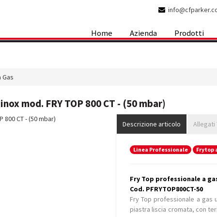
info@cfparker.
Home
Azienda
Prodotti
a Gas
o inox mod. FRY TOP 800 CT - (50 mbar)
Descrizione articolo
Allegati
Linea Professionale
Frytop 
Fry Top professionale a gas
Cod. PFRYTOP800CT-50
Fry Top professionale a gas 
piastra liscia cromata, con te