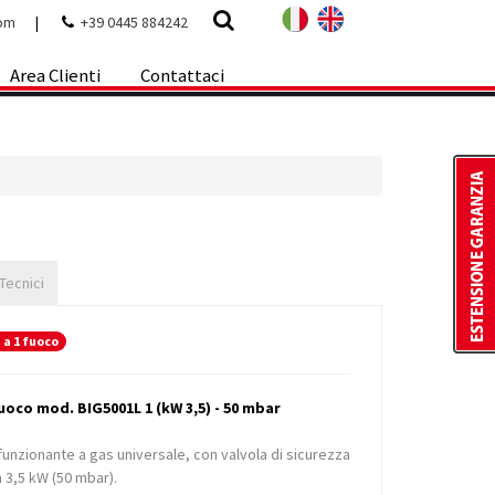
com
|
+39 0445 884242
Area Clienti
Contattaci
 Tecnici
 a 1 fuoco
uoco mod. BIG5001L 1 (kW 3,5) - 50 mbar
 funzionante a gas universale, con valvola di sicurezza
 3,5 kW (50 mbar).