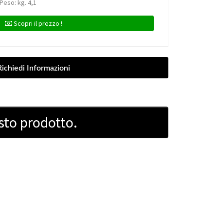
 Peso: kg. 4,1
Scopri il prezzo !
sto prodotto.