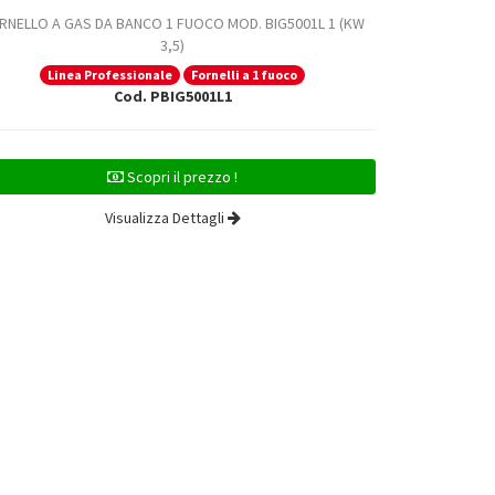
RNELLO A GAS DA BANCO 1 FUOCO MOD. BIG5001L 1 (KW
FORNELLO A G
3,5)
Linea Professionale
Fornelli a 1 fuoco
Line
Cod. PBIG5001L1
Scopri il prezzo !
Visualizza Dettagli