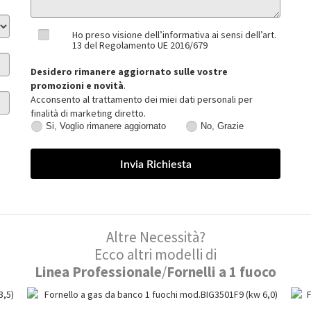
Ho preso visione dell’informativa ai sensi dell’art.
13 del Regolamento UE 2016/679
Desidero rimanere aggiornato sulle vostre
promozioni e novità
.
Acconsento al trattamento dei miei dati personali per
finalità di marketing diretto.
Si, Voglio rimanere aggiornato
No, Grazie
Si,
No,
Voglio
Grazie
rimanere
aggiornato
Altre Necessità?
Ecco altri modelli di
Linea Professionale
/
Fornelli a 1 fuoco