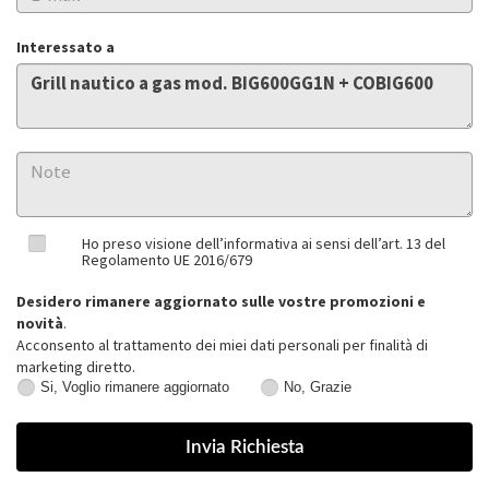
Interessato a
Ho preso visione dell’informativa ai sensi dell’art. 13 del
Regolamento UE 2016/679
Desidero rimanere aggiornato sulle vostre promozioni e
novità
.
Acconsento al trattamento dei miei dati personali per finalità di
marketing diretto.
Si, Voglio rimanere aggiornato
No, Grazie
Si,
No,
Voglio
Grazie
rimanere
aggiornato