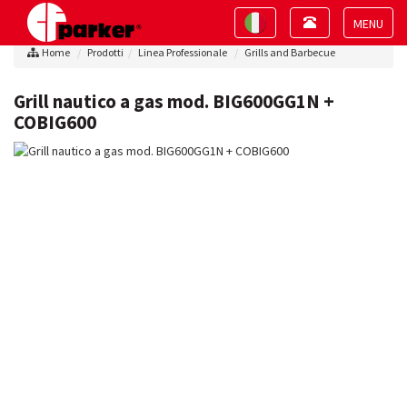
Toggle
Toggle
navigation
navigation
Toggle
Home
Prodotti
Linea Professionale
Grills and Barbecue
navigat
Grill nautico a gas mod. BIG600GG1N +
COBIG600