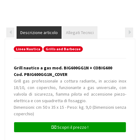
Descrizione articolo
Allegati Tecnici
Linea Nautica
Grills and Barbecue
Grill nautico a gas mod. BIG600GG1N + COBIG600
Cod. PBIG600GG1N_COVER
Grill gas professionale a cottura radiante, in acciaio inox
18/10, con coperchio, funzionante a gas universale, con
valvola di sicurezza, fiamma pilota ed accensione piezo-
elettrica e con squadretta di fissaggio.
Dimensioni: cm 50 x 35 x 15 - Peso: kg. 9,0 (Dimensioni senza
coperchio)
Scopri il prezzo !