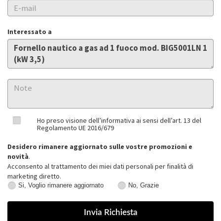
Interessato a
Ho preso visione dell’informativa ai sensi dell’art. 13 del
Regolamento UE 2016/679
Desidero rimanere aggiornato sulle vostre promozioni e
novità
.
Acconsento al trattamento dei miei dati personali per finalità di
marketing diretto.
Si, Voglio rimanere aggiornato
No, Grazie
Si,
No,
Voglio
Grazie
rimanere
aggiornato