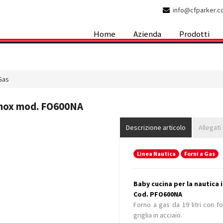
info@cfparker.
Home
Azienda
Prodotti
Gas
 inox mod. FO600NA
Descrizione articolo
Allegati
Linea Nautica
Forni a Gas
Baby cucina per la nautica 
Cod. PFO600NA
Forno a gas da 19 litri con fo
griglia in acciaio.