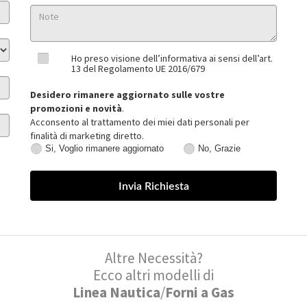
Ho preso visione dell’informativa ai sensi dell’art.
13 del Regolamento UE 2016/679
Desidero rimanere aggiornato sulle vostre
promozioni e novità
.
Acconsento al trattamento dei miei dati personali per
finalità di marketing diretto.
Si, Voglio rimanere aggiornato
No, Grazie
Si,
No,
Voglio
Grazie
rimanere
aggiornato
Altre Necessità?
Ecco altri modelli di
Linea Nautica
/
Forni a Gas