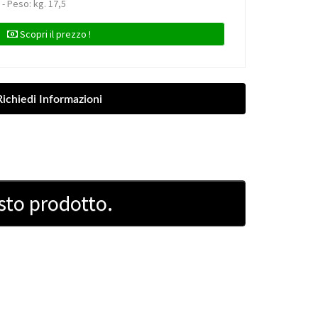
 - Peso: kg. 17,5
Scopri il prezzo !
sto prodotto.