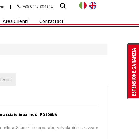
com
|
+39 0445 884242
Area Clienti
Contattaci
 Tecnici
in acciaio inox mod. FO600NA
rnello a 2 fuochi incorporato, valvola di sicurezza e