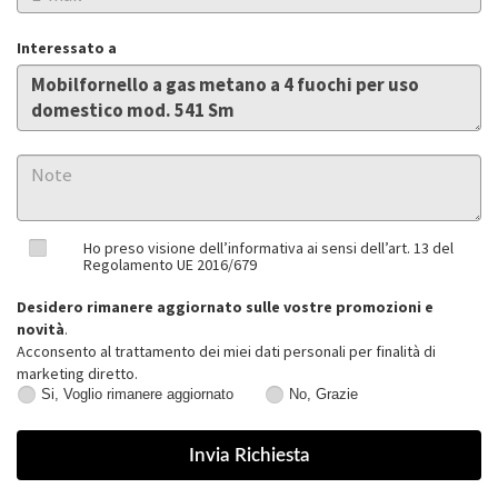
Interessato a
Ho preso visione dell’informativa ai sensi dell’art. 13 del
Regolamento UE 2016/679
Desidero rimanere aggiornato sulle vostre promozioni e
novità
.
Acconsento al trattamento dei miei dati personali per finalità di
marketing diretto.
Si, Voglio rimanere aggiornato
No, Grazie
Si,
No,
Voglio
Grazie
rimanere
aggiornato