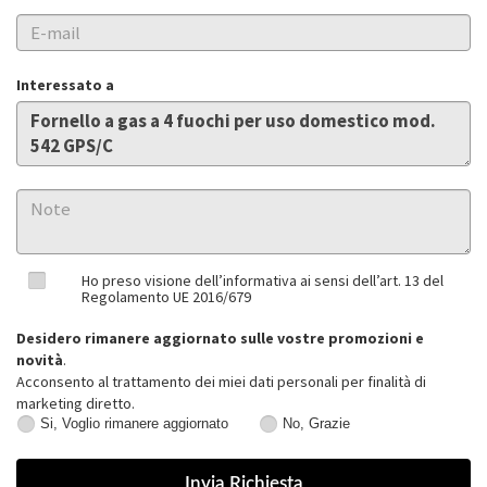
Interessato a
Ho preso visione dell’informativa ai sensi dell’art. 13 del
Regolamento UE 2016/679
Desidero rimanere aggiornato sulle vostre promozioni e
novità
.
Acconsento al trattamento dei miei dati personali per finalità di
marketing diretto.
Si, Voglio rimanere aggiornato
No, Grazie
Si,
No,
Voglio
Grazie
rimanere
aggiornato