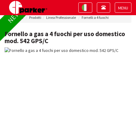
Toggle
Toggle
NEW !
navigation
navigation
Toggle
Home
Prodotti
Linea Professionale
Fornelli a 4 fuochi
navigat
Fornello a gas a 4 fuochi per uso domestico
mod. 542 GPS/C