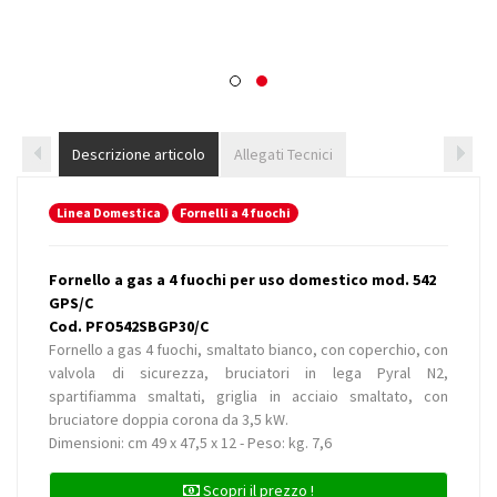
Descrizione articolo
Allegati Tecnici
Linea Domestica
Fornelli a 4 fuochi
Fornello a gas a 4 fuochi per uso domestico mod. 542
GPS/C
Cod. PFO542SBGP30/C
Fornello a gas 4 fuochi, smaltato bianco, con coperchio, con
valvola di sicurezza, bruciatori in lega Pyral N2,
spartifiamma smaltati, griglia in acciaio smaltato, con
bruciatore doppia corona da 3,5 kW.
Dimensioni: cm 49 x 47,5 x 12 - Peso: kg. 7,6
Scopri il prezzo !