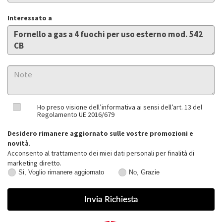
Interessato a
Ho preso visione dell’informativa ai sensi dell’art. 13 del
Regolamento UE 2016/679
Desidero rimanere aggiornato sulle vostre promozioni e
novità
.
Acconsento al trattamento dei miei dati personali per finalità di
marketing diretto.
Si, Voglio rimanere aggiornato
No, Grazie
Si,
No,
Voglio
Grazie
rimanere
aggiornato