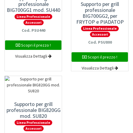
professionale
Supporto per grill
BIG700GG1 mod. SU440
professionale
BIG700GG2, per
Linea Professionale
FRYTOP e PIADATOP
Accessori
mod. SU800
Linea Professionale
Cod. PSU440
Accessori
Cod. PSU800
Scopri il prezzo !
Visualizza Dettagli
Scopri il prezzo !
Visualizza Dettagli
Supporto per grill
professionale BIG820GG
mod. SU820
Linea Professionale
Accessori