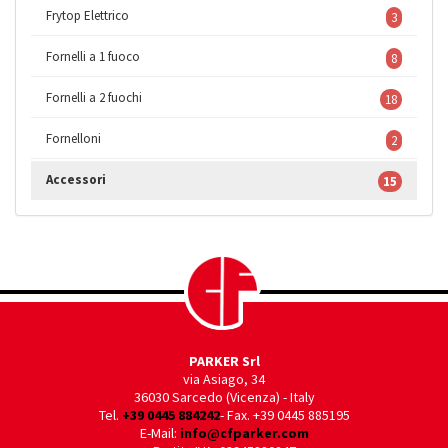
Frytop Elettrico
3
Fornelli a 1 fuoco
8
Fornelli a 2 fuochi
18
Fornelloni
2
Accessori
15
PARKER Srl
via Asiago, 34
36030 Sarcedo (Vicenza) - Italy
Tel.
+39 0445 884242
- Fax. +39 0445 885195
E-Mail:
info@cfparker.com